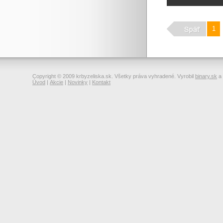
1
Copyright © 2009 krbyzeliska.sk. Všetky práva vyhradené. Vyrobil
binary.sk
a
Úvod
|
Akcie
|
Novinky
|
Kontakt