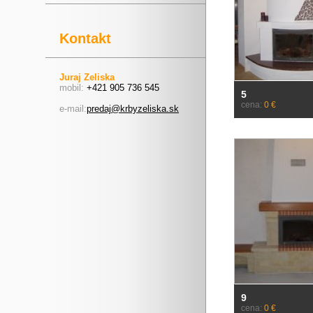
Kontakt
Juraj Zeliska
mobil:
+421 905 736 545
5
cena:
0 €
e-mail:
predaj@krbyzeliska.sk
9
cena:
0 €