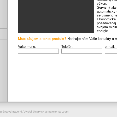
výkon.
Servisný ala
automaticky 
servisného te
Ekonomická f
požadovanej 
svojom minim
energie.
Máte záujem o tento produkt?
Nechajte nám Vaše kontakty a 
Vaše meno:
Telefón:
e-mail:
 práva vyhradené. Vyrobil
binary.sk
a
matejtoman.com