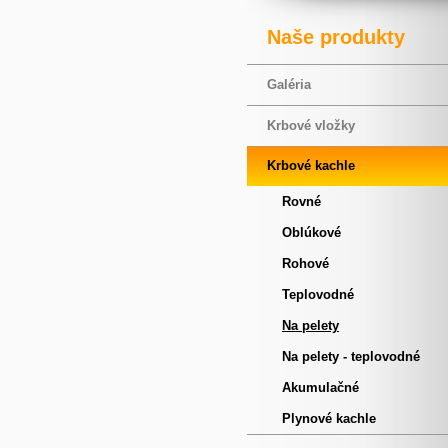
Naše produkty
Galéria
Krbové vložky
Krbové kachle
Rovné
Oblúkové
Rohové
Teplovodné
Na pelety
Na pelety - teplovodné
Akumulačné
Plynové kachle