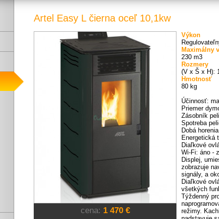
Artel Easy L čierna oceľ 10,1kw
Výkon
Regulovateľn
Maximálny v
230 m3
Rozmery
(V x Š x H):
Hmotnosť
80 kg
Účinnosť: ma
Priemer dym
Zásobník peli
Spotreba peli
Dobá horenia:
Energetická t
Diaľkové ovl
Wi-Fi: áno - 
Displej, umie
zobrazuje na
signály, a oko
Diaľkové ovl
všetkých funk
Týždenný pro
naprogramova
cena:
1 470 €
režimy. Kach
nadstavuje s