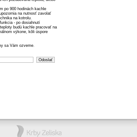
rm po 900 hodinách kachle
upozornia na nutnosť zavolať
chnika na kotrolu.
unkcia - po dosiahnutí
teploty budú kachle pracovať na
álnom výkone, kôli úspore
my sa Vám ozveme.