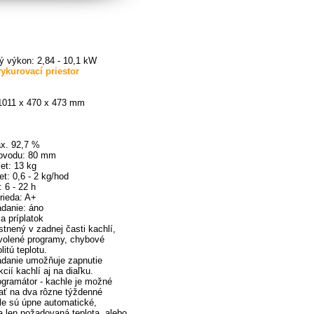
ý výkon: 2,84 - 10,1 kW
ykurovací priestor
 1011 x 470 x 473 mm
x. 92,7 %
ovodu: 80 mm
et: 13 kg
et: 0,6 - 2 kg/hod
 6 - 22 h
rieda: A+
ádanie: áno
za príplatok
stnený v zadnej časti kachlí,
volené programy, chybové
litú teplotu.
ádanie umožňuje zapnutie
cií kachlí aj na diaľku.
gramátor - kachle je možné
ť na dva rôzne týždenné
le sú úpne automatické,
a len požadovaná teplota, alebo