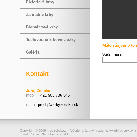
Elektrické krby
Záhradné krby
Biopalivové krby
Teplovodné krbové vložky
Máte záujem o ten
Galéria
Vaše meno:
Kontakt
Juraj Zeliska
mobil:
+421 905 736 545
e-mail:
predaj@krbyzeliska.sk
Copyright © 2009 krbyzeliska.sk. Všetky práva vyhradené. Vyrobil
binary.sk
a
Úvod
|
Akcie
|
Novinky
|
Kontakt