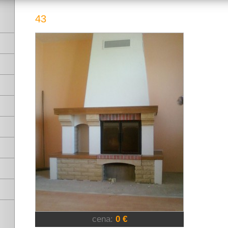
43
cena:
0 €