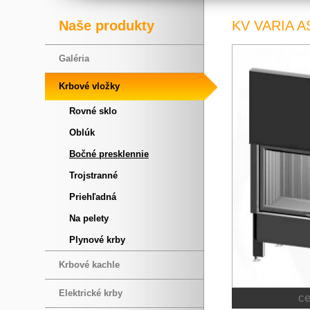
Naše produkty
KV VARIA A
Galéria
Krbové vložky
Rovné sklo
Oblúk
Bočné presklennie
Trojstranné
Priehľadná
Na pelety
Plynové krby
Krbové kachle
Elektrické krby
c