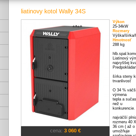
liatinovy kotol Wally 34S
Výkon
25-34kW
Rozmery
Výška/šírka/
Hmotnosť
288 kg
hlb.spal.ko
Liatinový vým
najvyššej kva
Predpokládan
šírka steny 
trvanlivosť
O 34 % väčši
výmena
tepla a suča
než u
konkurencie.
najväčší plni
rozmeru 40 
36 cm ( až o
cena:
3 060 €
umožňuje
spaľovánie v