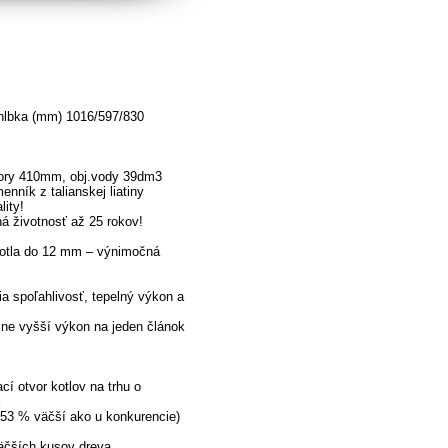
hlbka (mm) 1016/597/830
mory 410mm, obj.vody 39dm3
enník z talianskej liatiny
lity!
á životnosť až 25 rokov!
kotla do 12 mm – výnimočná
a spoľahlivosť, tepelný výkon a
sne vyšší výkon na jeden článok
ací otvor kotlov na trhu o
X
 53 % väčší ako u konkurencie)
äčších kusov dreva.