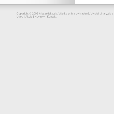
Copyright © 2009 krbyzeliska.sk. Všetky práva vyhradené. Vyrobil
binary.sk
a
Úvod
|
Akcie
|
Novinky
|
Kontakt