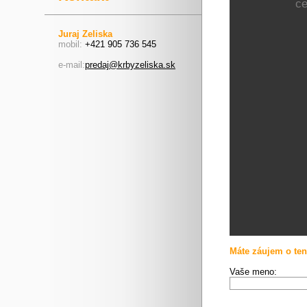
c
Juraj Zeliska
mobil:
+421 905 736 545
e-mail:
predaj@krbyzeliska.sk
Máte záujem o ten
Vaše meno: