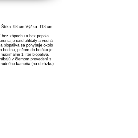
 Šírka: 93 cm Výška: 113 cm
rí bez zápachu a bez popola.
enia je oxid uhličitý a vodná
ba biopaliva sa pohybuje okolo
 za hodinu, pričom do horáka je
maximálne 1 liter biopaliva.
rábajú v čiernom prevedení s
írodného kameňa (na obrázku).