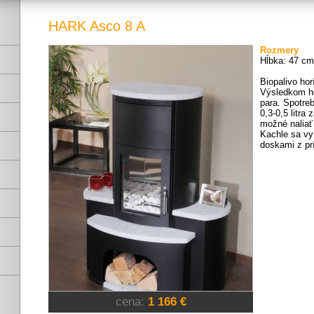
HARK Asco 8 A
Rozmery
Hĺbka: 47 cm
Biopalivo ho
Výsledkom hor
para. Spotre
0,3-0,5 litra
možné naliať 
Kachle sa vy
doskami z pr
cena:
1 166 €