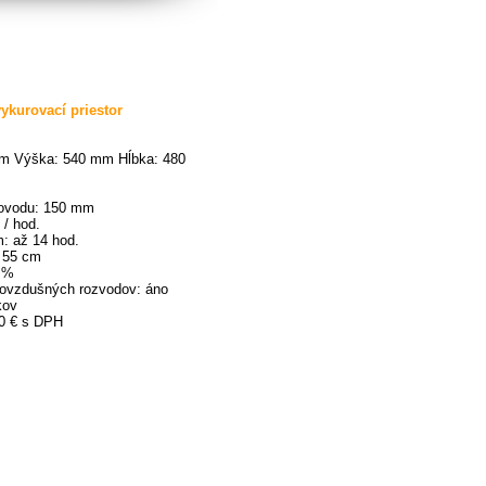
ykurovací priestor
mm Výška: 540 mm Hĺbka: 480
ovodu: 150 mm
 / hod.
: až 14 hod.
: 55 cm
0 %
lovzdušných rozvodov: áno
kov
90 € s DPH