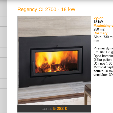
Regency CI 2700 - 18 kW
Výkon
18 kW
Maximálny v
250 m2
Rozmery
Šírka: 730 
mm
Priemer dym
Emisie: 1,8 g
Doba horením
Dĺžka polien
Účinnosť: 8
Možnosť tep
záruka 20 ro
ventilátor: 3
cena:
5 282 €