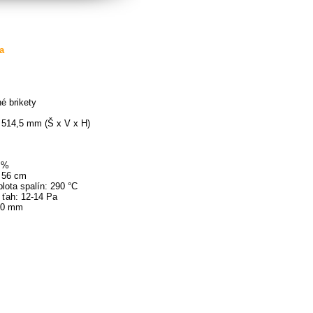
a
é brikety
 514,5 mm (Š x V x H)
0 %
: 56 cm
lota spalín: 290 °C
ťah: 12-14 Pa
00 mm