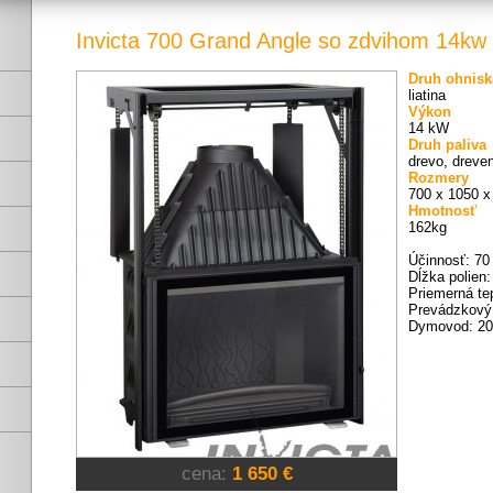
Invicta 700 Grand Angle so zdvihom 14kw
Druh ohnisk
liatina
Výkon
14 kW
Druh paliva
drevo, dreven
Rozmery
700 x 1050 x
Hmotnosť
162kg
Účinnosť: 7
Dĺžka polien
Priemerná tep
Prevádzkový 
Dymovod: 2
cena:
1 650 €