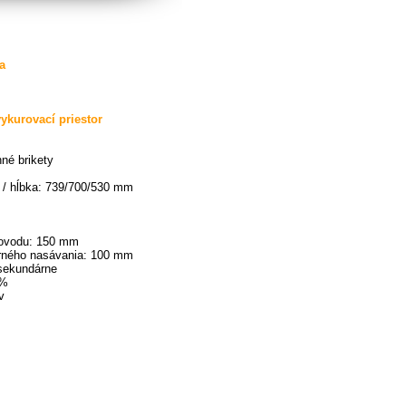
a
ykurovací priestor
né brikety
a / hĺbka: 739/700/530 mm
ovodu: 150 mm
rného nasávania: 100 mm
sekundárne
8%
v