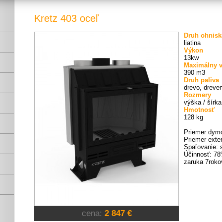
Kretz 403 oceľ
Druh ohnisk
liatina
Výkon
13kw
Maximálny v
390 m3
Druh paliva
drevo, dreven
Rozmery
výška / šírk
Hmotnosť
128 kg
Priemer dym
Priemer exte
Spaľovanie: 
Účinnosť: 7
zaruka 7roko
cena:
2 847 €