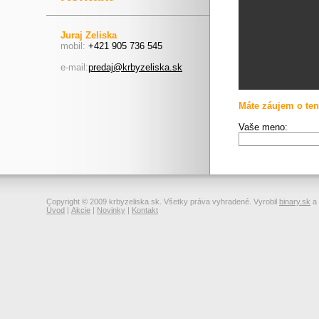
Juraj Zeliska
mobil:
+421 905 736 545
e-mail:
predaj@krbyzeliska.sk
Máte záujem o ten
Vaše meno:
Copyright © 2009 krbyzeliska.sk. Všetky práva vyhradené. Vyrobil
binary.sk
a
Úvod
|
Akcie
|
Novinky
|
Kontakt