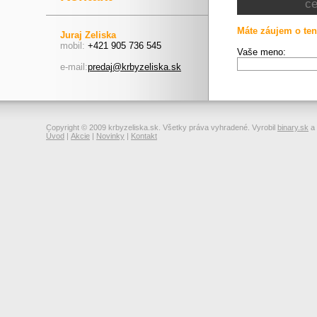
c
Máte záujem o ten
Juraj Zeliska
mobil:
+421 905 736 545
Vaše meno:
e-mail:
predaj@krbyzeliska.sk
Copyright © 2009 krbyzeliska.sk. Všetky práva vyhradené. Vyrobil
binary.sk
a
Úvod
|
Akcie
|
Novinky
|
Kontakt