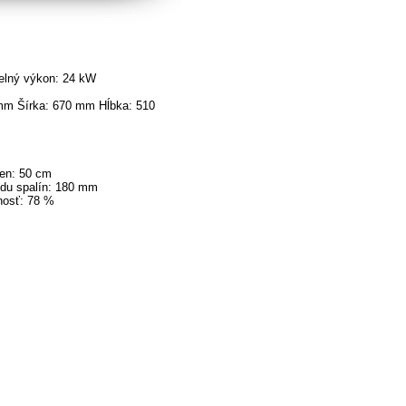
elný výkon: 24 kW
mm Šírka: 670 mm Hĺbka: 510
en: 50 cm
du spalín: 180 mm
nosť: 78 %