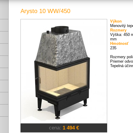
Arysto 10 WW/450
Výkon
Menovitý tep
Rozmery
Výška: 450 
mm
Hmotnosť
235
Rozmery poli
Priemer odvo
Tepelná účin
cena:
1 494 €