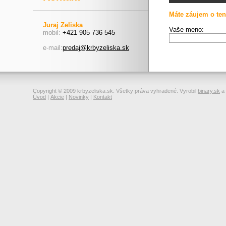
Máte záujem o ten
Juraj Zeliska
Vaše meno:
mobil:
+421 905 736 545
e-mail:
predaj@krbyzeliska.sk
Copyright © 2009 krbyzeliska.sk. Všetky práva vyhradené. Vyrobil
binary.sk
a
Úvod
|
Akcie
|
Novinky
|
Kontakt