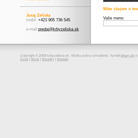
Máte záujem o ten
Juraj Zeliska
Vaše meno:
mobil:
+421 905 736 545
e-mail:
predaj@krbyzeliska.sk
Copyright © 2009 krbyzeliska.sk. Všetky práva vyhradené. Vyrobil
binary.sk
a
Úvod
|
Akcie
|
Novinky
|
Kontakt