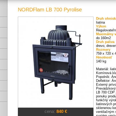
NORDFlam LB 700 Pyrolise
Druh ohnisk
liatina
Výkon
Regulovateľn
Maximálny v
do 160m2
Druh paliva
drevo, dreven
Rozmery
759 x 720 x 
Hmotnosť
140 kg
Materiál: liat
Komínová kl
Popolník: Án
Deflektor: Á
Externý prív
Prevádzkový 
LB 700 CDP j
ponuky prod
funkčný výro
liatinových p
sklenenou k
cena:
840 €
ventilačným
systém umýv