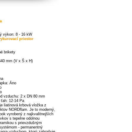
a
ý výkon: 8 - 16 kW
ykurovací priestor
é brikety
440 mm (V x Š x H)
ina
apka: Áno
o
no
od vzduchu: 2 x DN 80 mm
ťah: 12-14 Pa
e liatinová krbová vložka z
uktov NORDflam. Je to moderný,
bok vyrobený z najkvalitnejších
rvkov s tepelne odolnou
eramikou s prievzdušným
 systémom - permanentný
ania vzduchom, ktorý zabraňuje