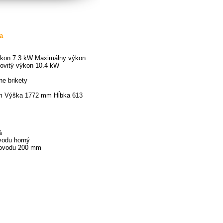
a
ýkon 7.3 kW Maximálny výkon
ovitý výkon 10.4 kW
ne brikety
m Výška 1772 mm Hĺbka 613
%
odu horný
ovodu 200 mm