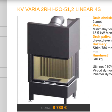
KV VARIA 2RH H2O-51,2 LINEAR 4S
Druh ohnisk
šamot
Výkon
Minimálny v
13.5 kW Men
Druh paliva
drevo,dreven
Rozmery
Šírka 784 m
mm
Hmotnosť
340 kg
Účinnosť 80
Vývod dymov
Priemer dym
cena:
8 780 €