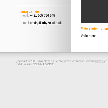
Juraj Zeliska
mobil:
+421 905 736 545
e-mail:
predaj@krbyzeliska.sk
Máte záujem o ten
Vaše meno:
Copyright © 2009 krbyzeliska.sk. Všetky práva vyhradené. Vyrobil
binary.sk
a
Úvod
|
Akcie
|
Novinky
|
Kontakt