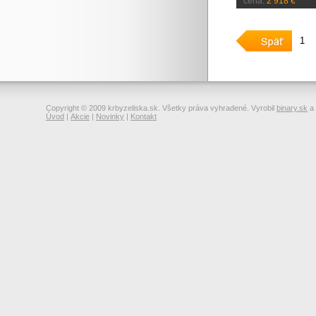
cena:
2 918 €
1
Copyright © 2009 krbyzeliska.sk. Všetky práva vyhradené. Vyrobil
binary.sk
a
Úvod
|
Akcie
|
Novinky
|
Kontakt