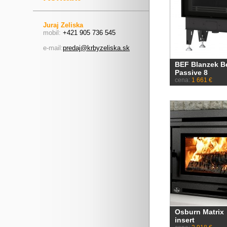
Juraj Zeliska
mobil:
+421 905 736 545
e-mail:
predaj@krbyzeliska.sk
BEF Blanzek B
Passive 8
cena:
1 661 €
Osburn Matrix
insert