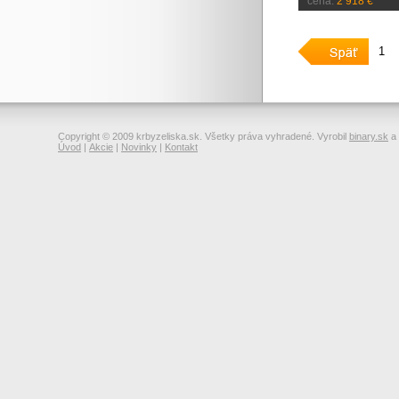
cena:
2 918 €
1
Copyright © 2009 krbyzeliska.sk. Všetky práva vyhradené. Vyrobil
binary.sk
a
Úvod
|
Akcie
|
Novinky
|
Kontakt