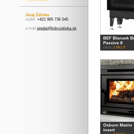
Juraj Zeliska
mobil:
+421 905 736 545
e-mail:
predaj@krbyzeliska.sk
BEF Blanzek B
Passive 8
cena:
1 661 €
Osburn Matrix
insert