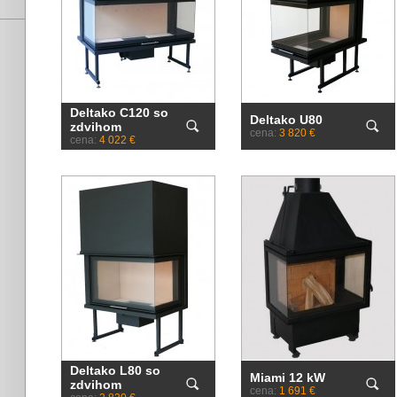
Deltako C120 so
Deltako U80
zdvihom
cena:
3 820 €
cena:
4 022 €
Deltako L80 so
Miami 12 kW
zdvihom
cena:
1 691 €