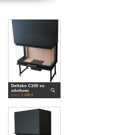
Deltako C100 so
zdvihom
cena:
3 488 €