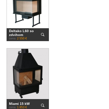
Deltako L60 so
zdvihom
cena:
2 550 €
Miami 15 kW
cena:
1 853 €