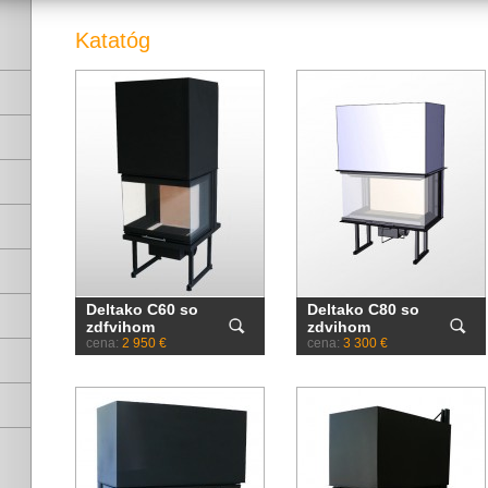
Katatóg
Deltako C60 so
Deltako C80 so
zdfvihom
zdvihom
cena:
2 950 €
cena:
3 300 €