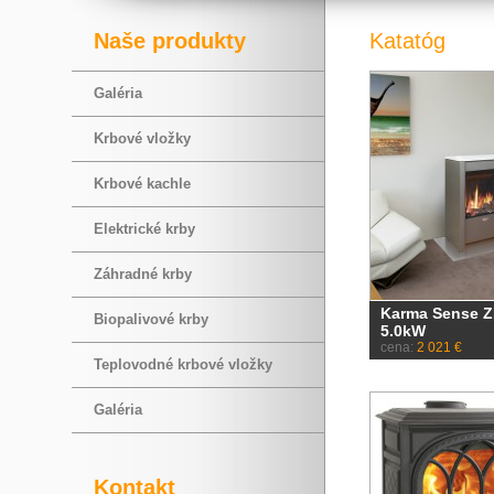
Naše produkty
Katatóg
Galéria
Krbové vložky
Krbové kachle
Elektrické krby
Záhradné krby
Karma Sense 
Biopalivové krby
5.0kW
cena:
2 021 €
Teplovodné krbové vložky
Galéria
Kontakt