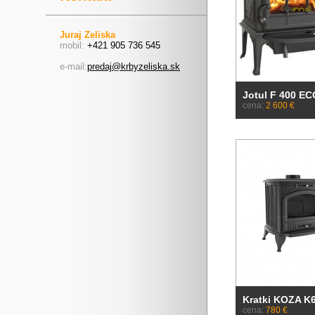
Juraj Zeliska
mobil:
+421 905 736 545
e-mail:
predaj@krbyzeliska.sk
Jotul F 400 EC
cena:
2 600 €
Kratki KOZA K
cena:
780 €