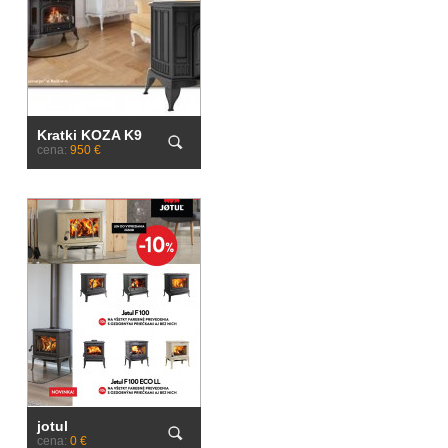
Kratki KOZA K9
cena:
950 €
jotul
cena:
0 €