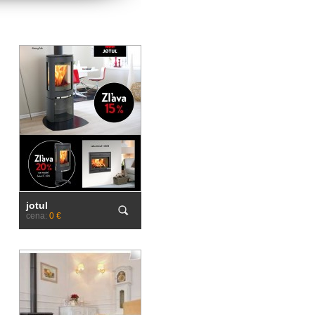
jotul
cena:
0 €