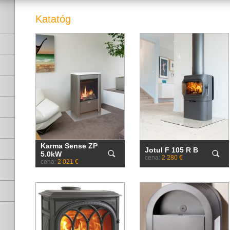
Katatóg
Karma Sense ZP
Jotul F 105 R B
5.0kW
cena:
2 280 €
cena:
2 021 €