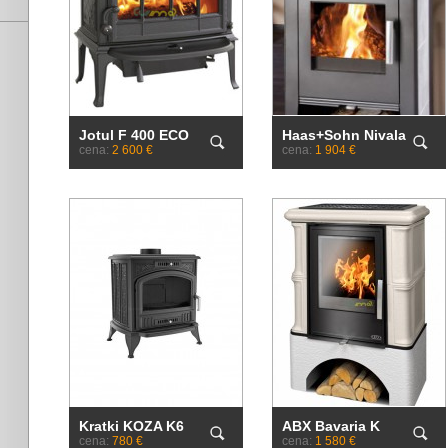
Jotul F 400 ECO
Haas+Sohn Nivala
cena:
2 600 €
cena:
1 904 €
Kratki KOZA K6
ABX Bavaria K
cena:
780 €
cena:
1 580 €