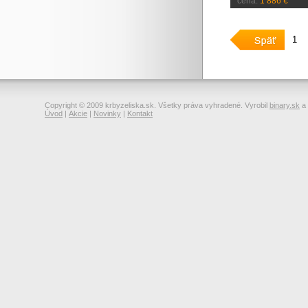
cena:
1 886 €
1
Copyright © 2009 krbyzeliska.sk. Všetky práva vyhradené. Vyrobil
binary.sk
a
Úvod
|
Akcie
|
Novinky
|
Kontakt