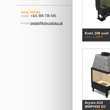
Juraj Zeliska
mobil:
+421 905 736 545
e-mail:
predaj@krbyzeliska.sk
Kretz 108 oceľ
cena:
2 108 €
Arysto A10
WWP/450 DJ