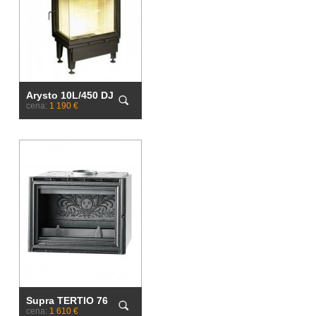
Arysto 10L/450 DJ
cena:
1 190 €
Supra TERTIO 76
cena:
1 610 €