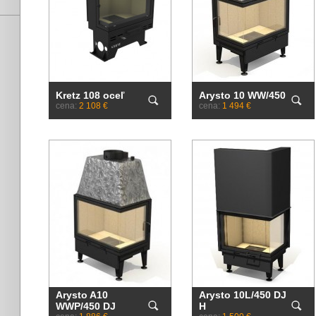
Kretz 108 oceľ
Arysto 10 WW/450
cena:
2 108 €
cena:
1 494 €
Arysto A10
Arysto 10L/450 DJ
WWP/450 DJ
H