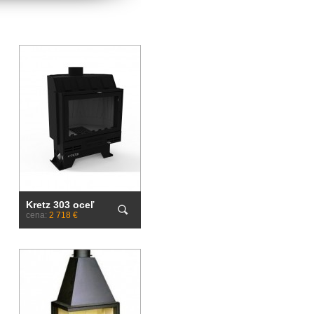
Kretz 303 oceľ
cena:
2 718 €