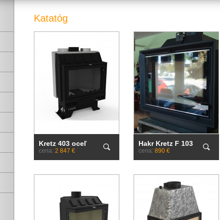
Katatóg
Kretz 403 oceľ
Hakr Kretz F 103
cena:
2 847 €
cena:
890 €