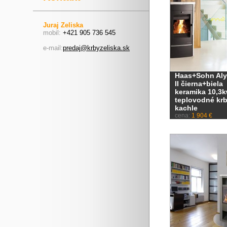
Juraj Zeliska
mobil:
+421 905 736 545
e-mail:
predaj@krbyzeliska.sk
Haas+Sohn Aly
II čierna+biela
keramika 10,3
teplovodné kr
kachle
cena:
1 904 €