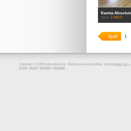
Karma Absolut
cena:
2 940 €
1
Copyright © 2009 krbyzeliska.sk. Všetky práva vyhradené. Vyrobil
binary.sk
a
Úvod
|
Akcie
|
Novinky
|
Kontakt