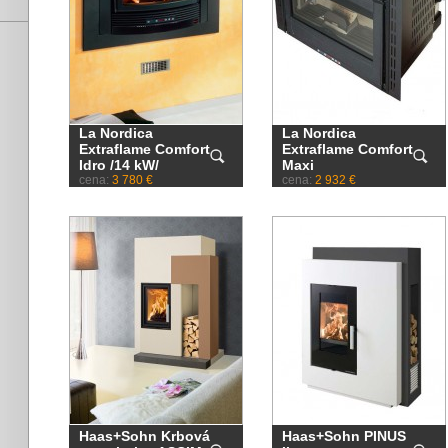
La Nordica
La Nordica
Extraflame Comfort
Extraflame Comfort
Idro /14 kW/
Maxi
cena:
3 780 €
cena:
2 932 €
Haas+Sohn Krbová
Haas+Sohn PINUS