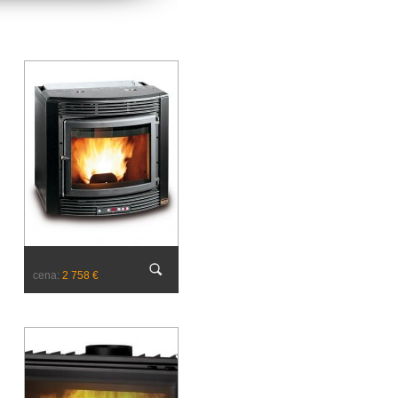
cena:
2 758 €