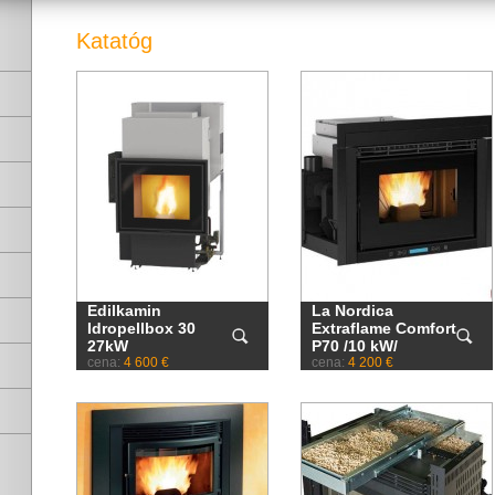
Katatóg
Edilkamin
La Nordica
Idropellbox 30
Extraflame Comfort
27kW
P70 /10 kW/
cena:
4 600 €
cena:
4 200 €