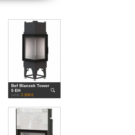
Bef Blanzek Tower
5 EH
cena:
2 308 €