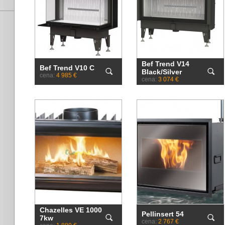
Bef Trend V14
Bef Trend V10 C
Black/Silver
cena:
4 985 €
cena:
3 074 €
Chazelles VE 1000
Pellinsert 54
7kw
cena:
2 767 €