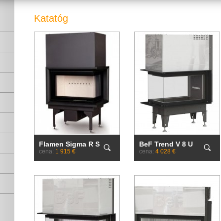
Katatóg
Flamen Sigma R S
BeF Trend V 8 U
cena:
1 915 €
cena:
4 028 €