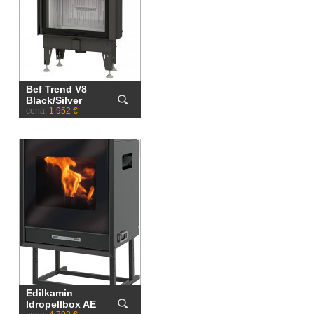
Bef Trend V8
Black/Silver
cena:
1 952 €
Edilkamin
Idropellbox AE