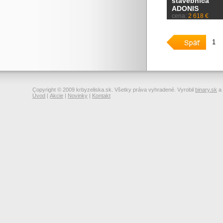
stavebnica
ADONIS
cena:
2 618 €
1
Copyright © 2009 krbyzeliska.sk. Všetky práva vyhradené. Vyrobil
binary.sk
a
Úvod
|
Akcie
|
Novinky
|
Kontakt