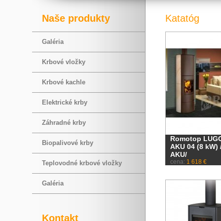
Naše produkty
Katatóg
Galéria
Krbové vložky
Krbové kachle
Elektrické krby
Záhradné krby
Romotop LUG
Biopalivové krby
AKU 04 (8 kW) 
AKU/
cena:
1 618 €
Teplovodné krbové vložky
Galéria
Kontakt