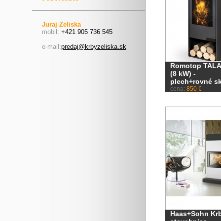
Juraj Zeliska
mobil:
+421 905 736 545
e-mail:
predaj@krbyzeliska.sk
Romotop TALA
(8 kW) -
plech+rovné s
cena:
850 €
Haas+Sohn Kr