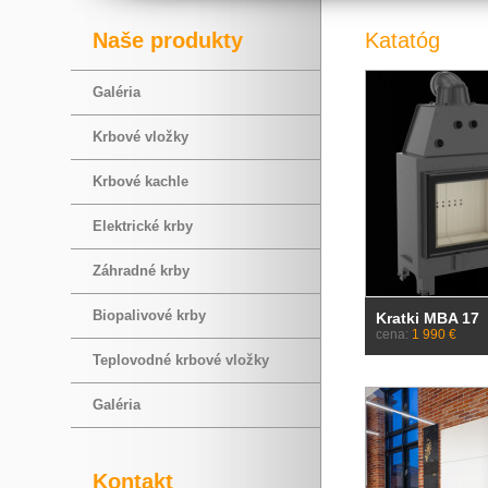
Naše produkty
Katatóg
Galéria
Krbové vložky
Krbové kachle
Elektrické krby
Záhradné krby
Biopalivové krby
Kratki MBA 17
cena:
1 990 €
Teplovodné krbové vložky
Galéria
Kontakt