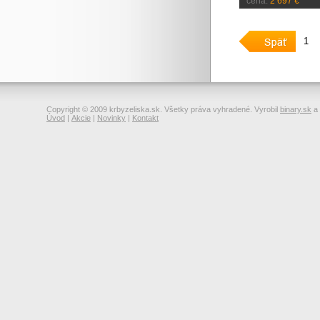
cena:
2 697 €
1
Copyright © 2009 krbyzeliska.sk. Všetky práva vyhradené. Vyrobil
binary.sk
a
Úvod
|
Akcie
|
Novinky
|
Kontakt