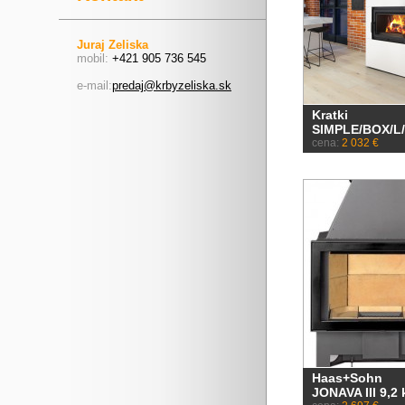
Juraj Zeliska
mobil:
+421 905 736 545
e-mail:
predaj@krbyzeliska.sk
Kratki
SIMPLE/BOX/L
cena:
2 032 €
Haas+Sohn
JONAVA III 9,2