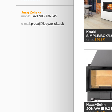
Juraj Zeliska
mobil:
+421 905 736 545
e-mail:
predaj@krbyzeliska.sk
Kratki
SIMPLE/BOX/L
cena:
2 032 €
Haas+Sohn
JONAVA III 9,2