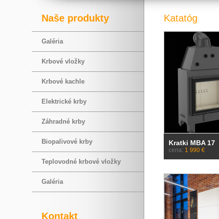
Naše produkty
Katatóg
Galéria
Krbové vložky
Krbové kachle
Elektrické krby
Záhradné krby
Biopalivové krby
Kratki MBA 17
cena:
1 990 €
Teplovodné krbové vložky
Galéria
Kontakt