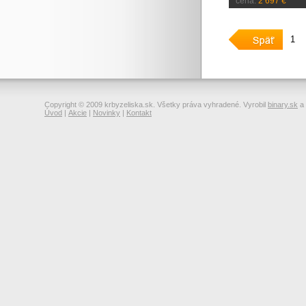
cena:
2 697 €
1
Copyright © 2009 krbyzeliska.sk. Všetky práva vyhradené. Vyrobil
binary.sk
a
Úvod
|
Akcie
|
Novinky
|
Kontakt