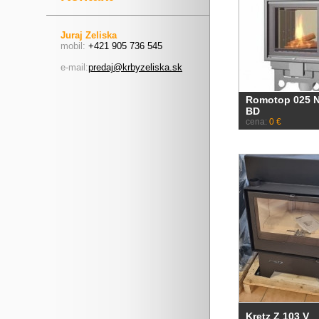
Juraj Zeliska
mobil:
+421 905 736 545
e-mail:
predaj@krbyzeliska.sk
Romotop 025 N
BD
cena:
0 €
Kretz Z 103 V