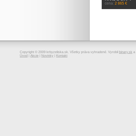
cena:
2 865 €
Copyright © 2009 krbyzeliska.sk. Všetky práva vyhradené. Vyrobil
binary.sk
a
Úvod
|
Akcie
|
Novinky
|
Kontakt