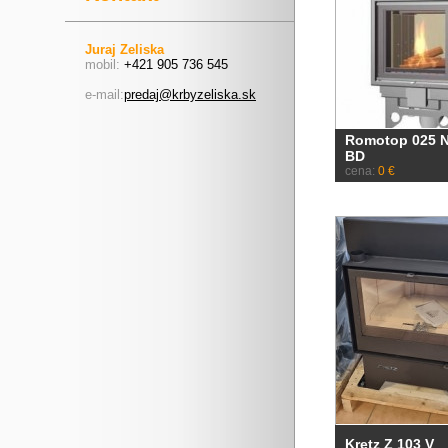
Juraj Zeliska
mobil:
+421 905 736 545
e-mail:
predaj@krbyzeliska.sk
Romotop 025 N
BD
cena:
0 €
Kretz Z 103 V