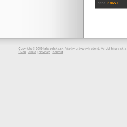
cena:
2 865 €
Copyright © 2009 krbyzeliska.sk. Všetky práva vyhradené. Vyrobil
binary.sk
a
Úvod
|
Akcie
|
Novinky
|
Kontakt