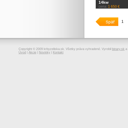
14kw
cena:
1 650 €
1
Copyright © 2009 krbyzeliska.sk. Všetky práva vyhradené. Vyrobil
binary.sk
a
Úvod
|
Akcie
|
Novinky
|
Kontakt