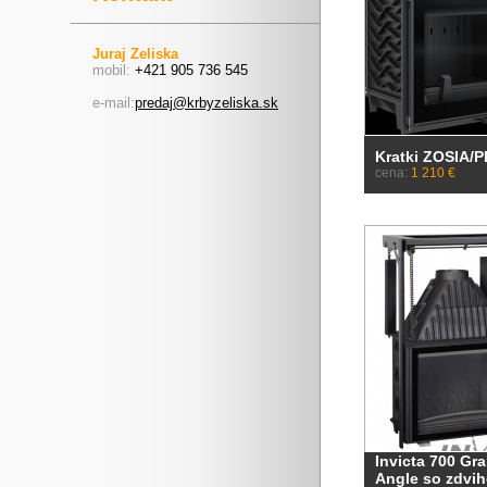
Juraj Zeliska
mobil:
+421 905 736 545
e-mail:
predaj@krbyzeliska.sk
Kratki ZOSIA/P
cena:
1 210 €
Invicta 700 Gr
Angle so zdvi