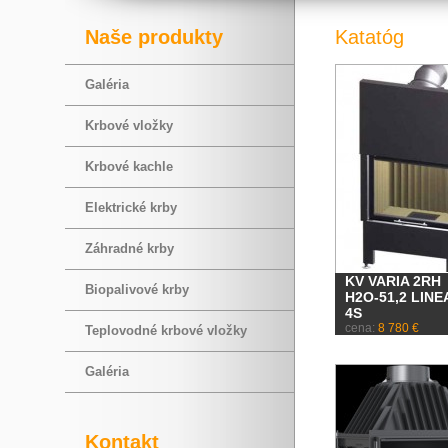
Naše produkty
Katatóg
Galéria
Krbové vložky
Krbové kachle
Elektrické krby
Záhradné krby
KV VARIA 2RH
Biopalivové krby
H2O-51,2 LINE
4S
cena:
8 780 €
Teplovodné krbové vložky
Galéria
Kontakt