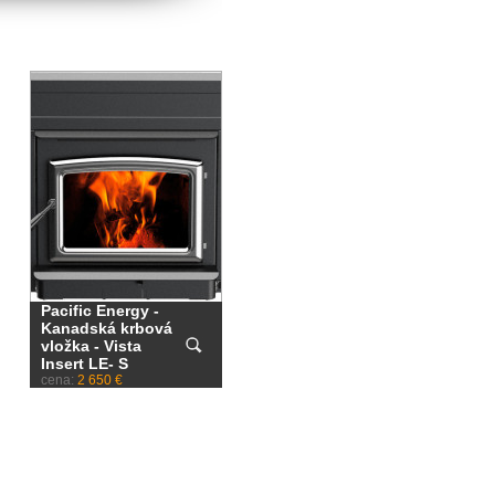
Pacific Energy -
Kanadská krbová
vložka - Vista
Insert LE- S
cena:
2 650 €