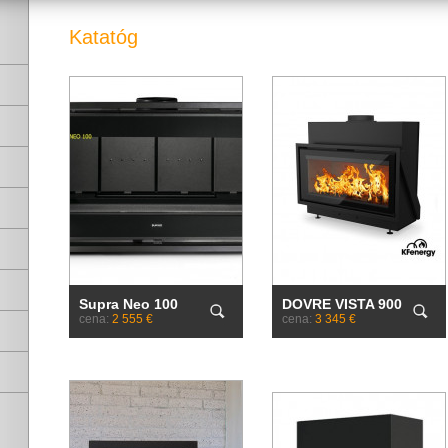
Katatóg
Supra Neo 100
DOVRE VISTA 900
cena:
2 555 €
cena:
3 345 €