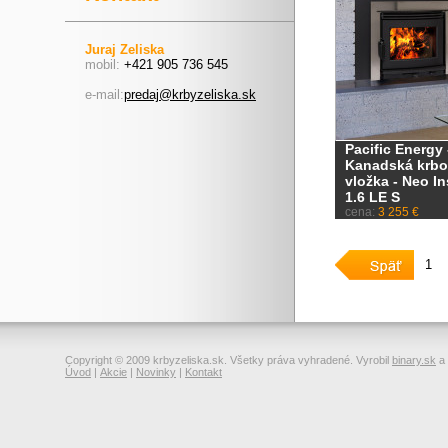
Juraj Zeliska
mobil:
+421 905 736 545
e-mail:
predaj@krbyzeliska.sk
Pacific Energy 
Kanadská krb
vložka - Neo In
1.6 LE S
cena:
3 255 €
1
Copyright © 2009 krbyzeliska.sk. Všetky práva vyhradené. Vyrobil
binary.sk
a
Úvod
|
Akcie
|
Novinky
|
Kontakt