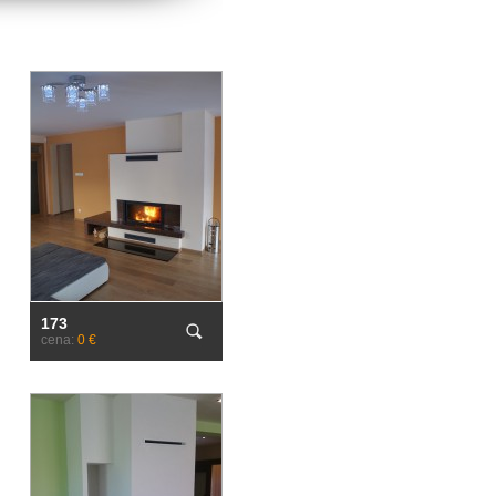
173
cena:
0 €