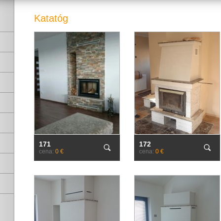
Katatóg
171
172
cena:
0 €
cena:
0 €