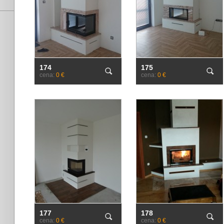
174
175
cena:
0 €
cena:
0 €
177
178
cena:
0 €
cena:
0 €