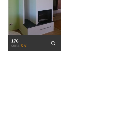
176
cena:
0 €