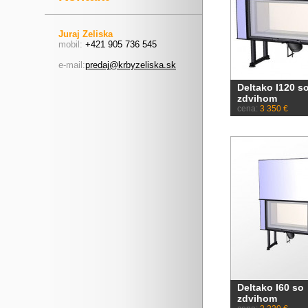
Juraj Zeliska
mobil:
+421 905 736 545
e-mail:
predaj@krbyzeliska.sk
Deltako I120 s
zdvihom
cena:
3 350 €
Deltako I60 so
zdvihom