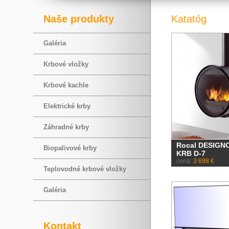
Naše produkty
Katatóg
Galéria
Krbové vložky
Krbové kachle
Elektrické krby
Záhradné krby
Rocal DESIGN
Biopalivové krby
KRB D-7
cena:
3 698 €
Teplovodné krbové vložky
Galéria
Kontakt