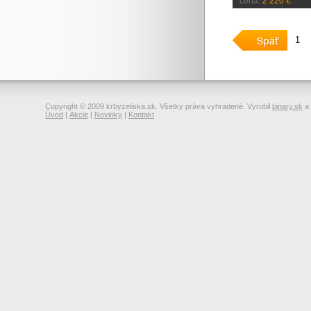
cena:
2 220 €
1
Copyright © 2009 krbyzeliska.sk. Všetky práva vyhradené. Vyrobil
binary.sk
a
Úvod
|
Akcie
|
Novinky
|
Kontakt