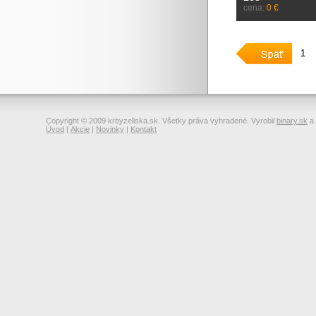
cena:
0 €
1
Copyright © 2009 krbyzeliska.sk. Všetky práva vyhradené. Vyrobil
binary.sk
a
Úvod
|
Akcie
|
Novinky
|
Kontakt