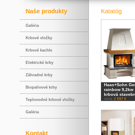
Naše produkty
Katatóg
Galéria
Krbové vložky
Krbové kachle
Elektrické krby
Záhradné krby
Haas+Sohn Gen
Biopalivové krby
rainbow 9,2kw
krbová staveb
cena:
2 697 €
Teplovodné krbové vložky
Galéria
Kontakt