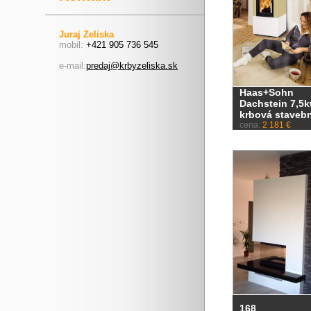
Juraj Zeliska
mobil:
+421 905 736 545
e-mail:
predaj@krbyzeliska.sk
Haas+Sohn
Dachstein 7,5
krbová staveb
cena:
2 181 €
168