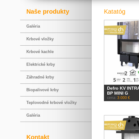
Naše produkty
Katatóg
Galéria
Krbové vložky
Krbové kachle
Elektrické krby
Záhradné krby
Defro KV INTR
Biopalivové krby
BP MINI G
cena:
3 000 €
Teplovodné krbové vložky
Galéria
Kontakt