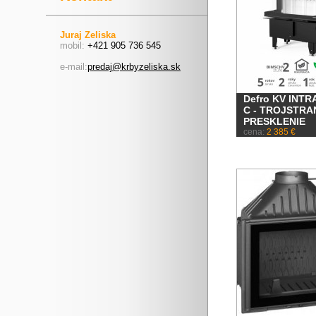
Juraj Zeliska
mobil:
+421 905 736 545
e-mail:
predaj@krbyzeliska.sk
Defro KV INTR
C - TROJSTRA
PRESKLENIE
cena:
2 385 €