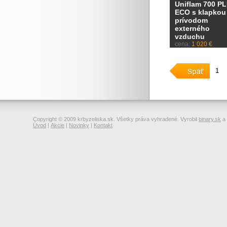
Uniflam 700 P
ECO s klapkou
prívodom
externého
vzduchu
cena:
1 020 €
1
Copyright © 2009 krbyzeliska.sk. Všetky práva vyhradené. Vyrobil
binary.sk
a
Úvod
|
Akcie
|
Novinky
|
Kontakt