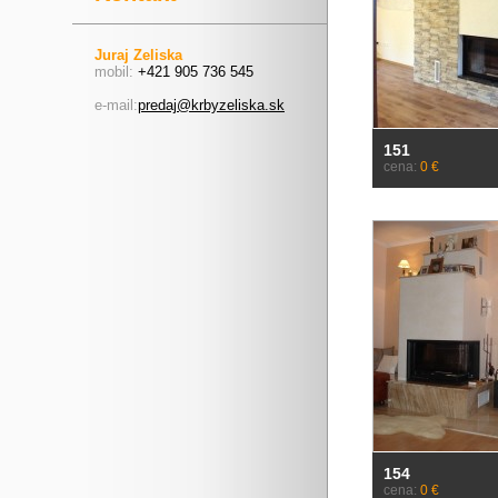
Juraj Zeliska
mobil:
+421 905 736 545
e-mail:
predaj@krbyzeliska.sk
151
cena:
0 €
154
cena:
0 €