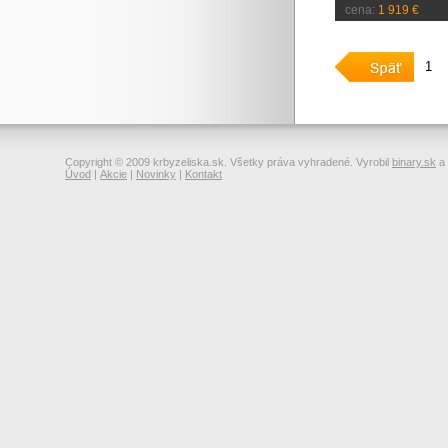
cena:
1 919 €
1
Copyright © 2009 krbyzeliska.sk. Všetky práva vyhradené. Vyrobil
binary.sk
a
Úvod
|
Akcie
|
Novinky
|
Kontakt