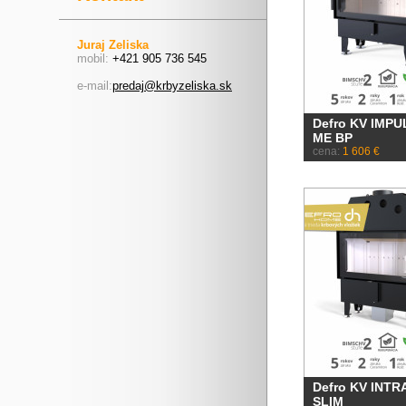
Juraj Zeliska
mobil:
+421 905 736 545
e-mail:
predaj@krbyzeliska.sk
Defro KV IMPU
ME BP
cena:
1 606 €
Defro KV INTR
SLIM