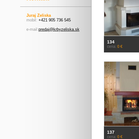
Juraj Zeliska
mobil:
+421 905 736 545
e-mail:
predaj@krbyzeliska.sk
134
cena:
0 €
137
cena:
0 €