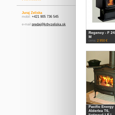
Juraj Zeliska
mobil:
+421 905 736 545
e-mail:
predaj@krbyzeliska.sk
Regency - F 2
M
cena:
2 950 €
Pacific Energy 
Alderlea T6,
liatinové LE L