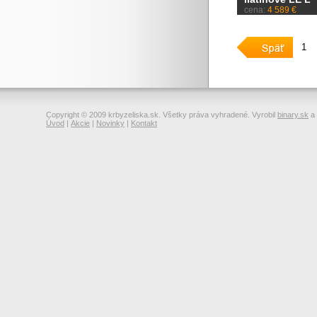
cena:
4 589 €
1
Copyright © 2009 krbyzeliska.sk. Všetky práva vyhradené. Vyrobil
binary.sk
a
Úvod
|
Akcie
|
Novinky
|
Kontakt