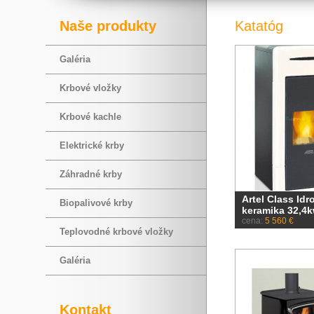
Naše produkty
Katatóg
Galéria
Krbové vložky
Krbové kachle
Elektrické krby
Záhradné krby
Artel Class Idr
Biopalivové krby
keramika 32,4
cena:
5 560 €
Teplovodné krbové vložky
Galéria
Kontakt