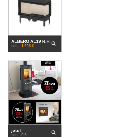
ALBERO AL19 R.H
cena:
1 506 €
jotul
cena:
0 €