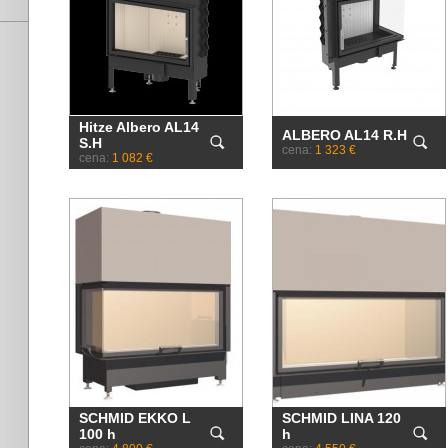
Hitze Albero AL14
ALBERO AL14 R.H
S.H
cena:
1 323 €
cena:
1 082 €
SCHMID EKKO L
SCHMID LINA 120
100 h
h