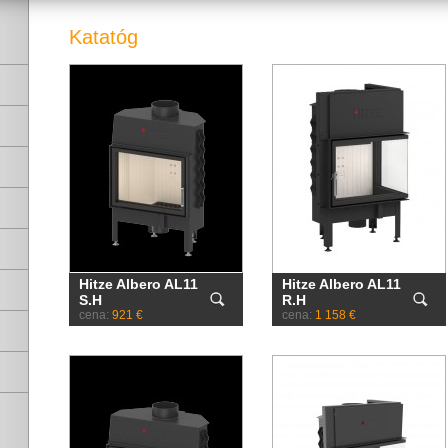
Katatóg
Hitze Albero AL11
Hitze Albero AL11
S.H
R.H
cena:
921 €
cena:
1 158 €