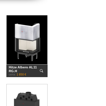
Hitze Albero AL11
RG.H
cena:
1 850 €