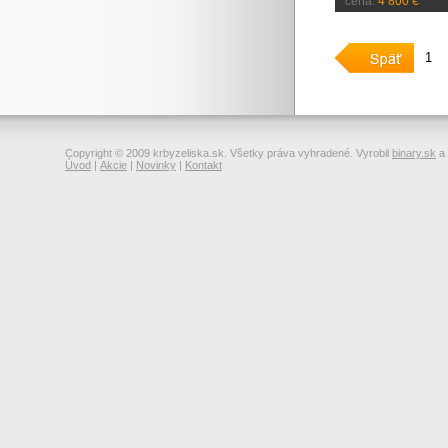
cena:
4 800 €
1
Copyright © 2009 krbyzeliska.sk. Všetky práva vyhradené. Vyrobil
binary.sk
a
Úvod
|
Akcie
|
Novinky
|
Kontakt