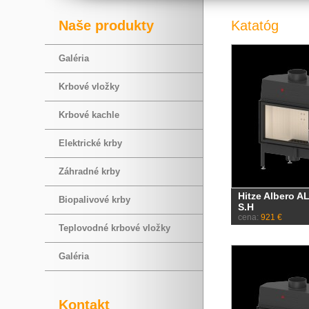
Naše produkty
Katatóg
Galéria
Krbové vložky
Krbové kachle
Elektrické krby
Záhradné krby
Hitze Albero A
Biopalivové krby
S.H
cena:
921 €
Teplovodné krbové vložky
Galéria
Kontakt