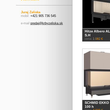
Juraj Zeliska
mobil:
+421 905 736 545
e-mail:
predaj@krbyzeliska.sk
Hitze Albero A
S.H
cena:
1 082 €
SCHMID EKKO
100 h