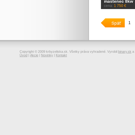
mastenec 8kw
cena:
1 750 €
1
Copyright © 2009 krbyzeliska.sk. Všetky práva vyhradené. Vyrobil
binary.sk
a
Úvod
|
Akcie
|
Novinky
|
Kontakt