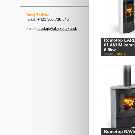
Juraj Zeliska
mobil:
+421 905 736 545
e-mail:
predaj@krbyzeliska.sk
Romotop LAR
01 AKUM keram
6,5kw
cena:
1 800 €
Romotop NAVI