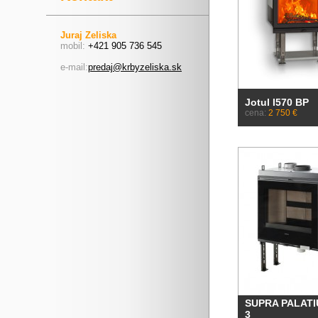
Juraj Zeliska
mobil:
+421 905 736 545
e-mail:
predaj@krbyzeliska.sk
Jotul I570 BP
cena:
2 750 €
SUPRA PALAT
3