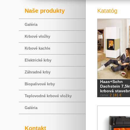
Naše produkty
Katatóg
Galéria
Krbové vložky
Krbové kachle
Elektrické krby
Záhradné krby
Haas+Sohn
Biopalivové krby
Dachstein 7,5
krbová staveb
cena:
2 181 €
Teplovodné krbové vložky
Galéria
Kontakt