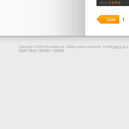
cena:
2 878 €
1
Copyright © 2009 krbyzeliska.sk. Všetky práva vyhradené. Vyrobil
binary.sk
a
Úvod
|
Akcie
|
Novinky
|
Kontakt