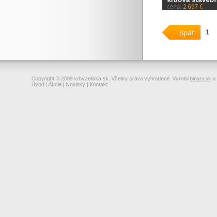
cena:
2 697 €
1
Copyright © 2009 krbyzeliska.sk. Všetky práva vyhradené. Vyrobil
binary.sk
a
Úvod
|
Akcie
|
Novinky
|
Kontakt