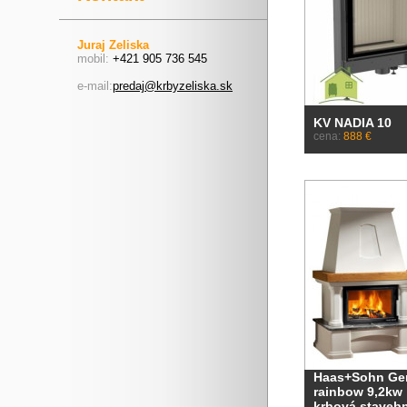
Juraj Zeliska
mobil:
+421 905 736 545
e-mail:
predaj@krbyzeliska.sk
KV NADIA 10
cena:
888 €
Haas+Sohn Gen
rainbow 9,2kw
krbová staveb